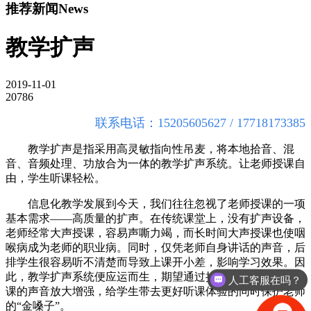
推荐新闻
News
教学扩声
2019-11-01
20786
联系电话：
15205605627 / 17718173385
教学
扩声是指采用高灵敏指向性吊麦，将本地拾音、混
音、音频处理、功放合为一体的教学扩声系统。让老师授课自
由，学生听课轻松。
信息化教学发展到今天，我们往往忽视了老师授课的一项
基本需求——高质量的扩声。在传统课堂上，没有扩声设备，
老师经常大声授课，容易声嘶力竭，而长时间大声授课也使咽
喉病成为老师的职业病。同时，仅凭老师自身讲话的声音，后
排学生很容易听不清楚而导致上课开小差，影响学习效果。因
此，教学扩声系统便应运而生，期望通过扩声设备，将老师授
人工客服在吗？
课的声音放大增强，给学生带去更好听课体验的同时保护老师
的“金嗓子”。