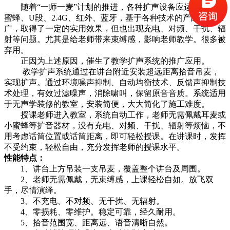
随着“一师一麦”计划的推进，各种扩声设备应运而生。小
蜜蜂、U段、2.4G、红外、蓝牙，基于各种技术的产品逐步推
广，取得了一定的实用效果，但也出现充电、对频、干扰、辐
射等问题。尤其是给老师带来束缚感，影响老师教学。很多被
弃用。
正因为上述原因，催生了教学扩声系统的推广应用。
教学扩声系统通过在讲台附近安装超远距离拾音吊麦，
实现扩声。通过环境噪声抑制、自动均衡技术、反馈声抑制技
术处理，有效过滤噪声，消除啸叫，保留原音音质。系统适用
于无声学装修的教室，安装简便，大大简化了施工难度。
授课老师进入教室，系统自动工作，老师无需佩戴耳麦或
小蜜蜂等扩音器材，没有充电、对频、干扰、辐射等烦恼，不
用考虑话筒位置或话筒距离，即可轻松授课。在讲课时，发挥
不受约束，轻松自由，充分发挥老师的授课水平。
性能特点：
1、讲台上方吊装一支吊麦，覆盖整个讲台及周围。
2、老师无需佩戴，无束缚感，上课轻松自如。放飞双
手，尽情演绎。
3、不充电、不对频、无干扰、无辐射。
4、零损耗、零维护。稳定可靠，经久耐用。
5、拾音范围宽、距离远、语音清晰自然。